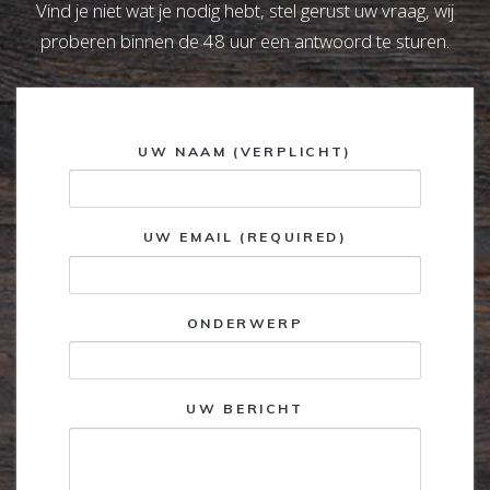
Vind je niet wat je nodig hebt, stel gerust uw vraag, wij
proberen binnen de 48 uur een antwoord te sturen.
UW NAAM (VERPLICHT)
UW EMAIL (REQUIRED)
ONDERWERP
UW BERICHT